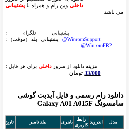
داخلی
وین رام
و همراه با
پشتیبانی
می باشد
پشتیبانی تلگرام :
WinromSupport@
پشتیبانی بله (موقت) :
WinromFRP@
:
هزینه دانلود از سرور
داخلی
برای هر فایل
33/000
تومان
دانلود رام رسمی و فایل آپدیت گوشی
سامسونگ Galaxy A01 A015F
رابط
مدل
اندروید
باینری
بیلد نامبر
تاریخ 
کاربری