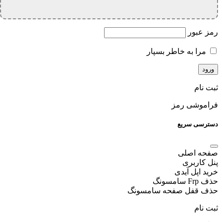
رمز عبور
مرا به خاطر بسپار
ثبت نام
فراموشی رمز
دسترسی سریع
صفحه اصلی
پنل کاربری
خرید اپل آیدی
حذف Frp سامسونگ
حذف قفل صفحه سامسونگ
ثبت نام