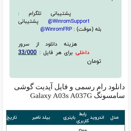
پشتیبانی تلگرام :
WinromSupport@
پشتیبانی
بله (موقت) :
WinromFRP@
هزینه دانلود از سرور
33/000
:
داخلی
برای هر فایل
تومان
دانلود رام رسمی و فایل آپدیت گوشی
سامسونگ Galaxy A03s A037G
رابط
مدل
اندروید
باینری
بیلد نامبر
تاریخ س
کاربری