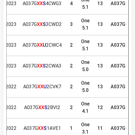
One
.07.2023
A037G
XX
S
4CWG3
4
13
A037G
5.1
One
.04.2023
A037G
XX
S
3CWD2
3
13
A037G
5.1
One
.03.2023
A037G
XX
U
2CWC4
2
13
A037G
5.1
One
.01.2023
A037G
XX
S
2CWA3
2
13
A037G
5.0
One
.11.2022
A037G
XX
U
2CVK7
2
13
A037G
5.0
One
.09.2022
A037G
XX
S
2BVI2
2
12
A037G
4.1
One
.05.2022
A037G
XX
S
1AVE1
1
11
A037G
3.1