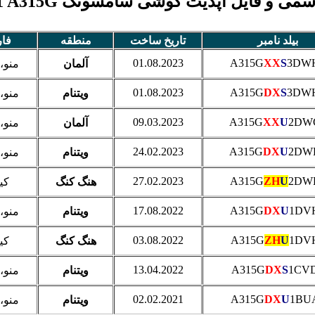
ی و فایل آپدیت گوشی سامسونگ Galaxy A31 A315G
بیلد نامبر
تاریخ ساخت
منطقه
فا
01.08.2023
A315G
XX
S
3DW
آلمان
منو،
01.08.2023
A315G
DX
S
3DW
ویتنام
منو،
09.03.2023
A315G
XX
U
2DW
آلمان
منو،
24.02.2023
A315G
DX
U
2DW
ویتنام
منو،
27.02.2023
A315G
ZH
U
2DW
هنگ کنگ
کی
17.08.2022
A315G
DX
U
1DV
ویتنام
منو،
03.08.2022
A315G
ZH
U
1DV
هنگ کنگ
کی
13.04.2022
A315G
DX
S
1CV
ویتنام
منو،
02.02.2021
A315G
DX
U
1BU
ویتنام
منو،