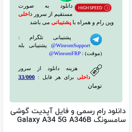
دانلود به صورت
مستقیم از سرور
داخلی
وین رام
و همراه با
پشتیبانی
می باشد
پشتیبانی تلگرام :
WinromSupport@
پشتیبانی بله
(موقت) :
WinromFRP@
هزینه دانلود از سرور
33/000
:
داخلی
برای هر فایل
تومان
دانلود رام رسمی و فایل آپدیت گوشی
سامسونگ Galaxy A34 5G A346B