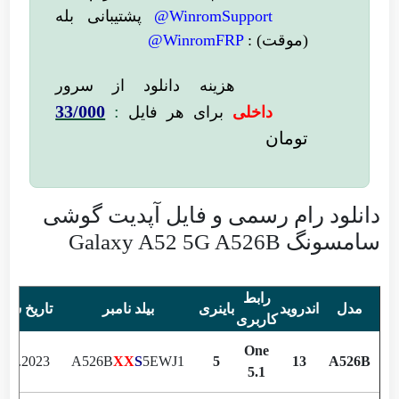
WinromSupport@
پشتیبانی بله
(موقت) :
WinromFRP@
هزینه دانلود از سرور
33/000
:
داخلی
برای هر فایل
تومان
دانلود رام رسمی و فایل آپدیت گوشی
سامسونگ Galaxy A52 5G A526B
رابط
مدل
اندروید
باینری
بیلد نامبر
تاریخ سا
کاربری
One
.10.2023
A526B
XX
S
5EWJ1
5
13
A526B
5.1