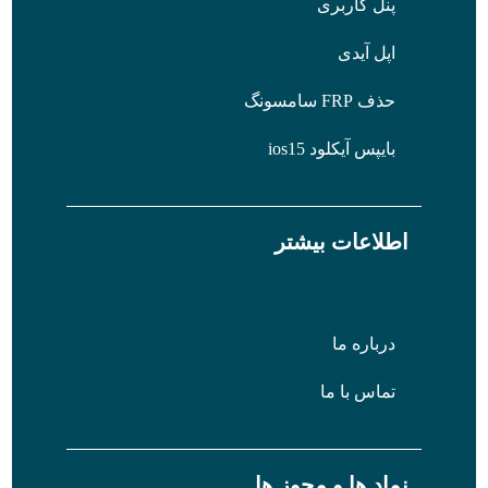
پنل کاربری
اپل آیدی
حذف FRP سامسونگ
بایپس آیکلود ios15
اطلاعات بیشتر
درباره ما
تماس با ما
نماد ها و مجوز ها