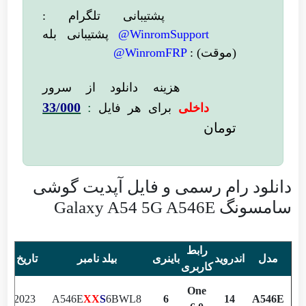
پشتیبانی تلگرام :
WinromSupport@
پشتیبانی بله
(موقت) :
WinromFRP@
هزینه دانلود از سرور
33/000
:
داخلی
برای هر فایل
تومان
دانلود رام رسمی و فایل آپدیت گوشی
سامسونگ Galaxy A54 5G A546E
رابط
مدل
اندروید
باینری
بیلد نامبر
تاریخ س
کاربری
One
.12.2023
A546E
XX
S
6BWL8
6
14
A546E