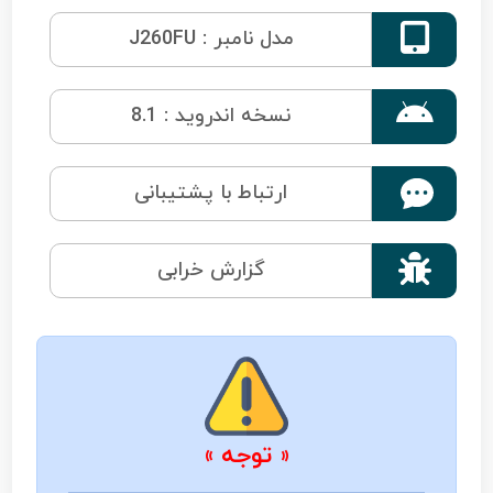

مدل نامبر : J260FU

نسخه اندروید : 8.1
ارتباط با پشتیبانی

گزارش خرابی
« توجه »