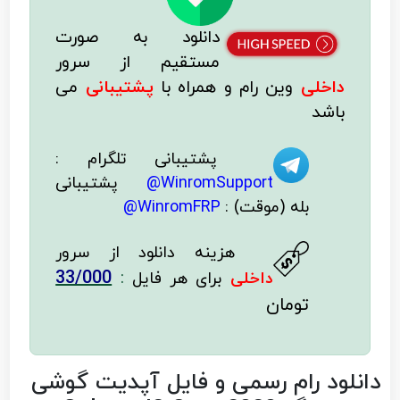
دانلود به صورت
مستقیم از سرور
داخلی
وین رام
و همراه با
پشتیبانی
می
باشد
پشتیبانی تلگرام :
WinromSupport@
پشتیبانی
بله (موقت) :
WinromFRP@
هزینه دانلود از سرور
33/000
:
داخلی
برای هر فایل
تومان
دانلود رام رسمی و فایل آپدیت گوشی