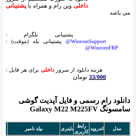
داخلی
وین رام
و همراه با
پشتیبانی
می باشد
پشتیبانی تلگرام :
WinromSupport@
پشتیبانی بله (موقت) :
WinromFRP@
:
هزینه دانلود از سرور
داخلی
برای هر فایل
33/000
تومان
دانلود رام رسمی و فایل آپدیت گوشی
سامسونگ Galaxy M22 M225FV
رابط
مدل
اندروید
باینری
بیلد نامبر
تار
کاربری