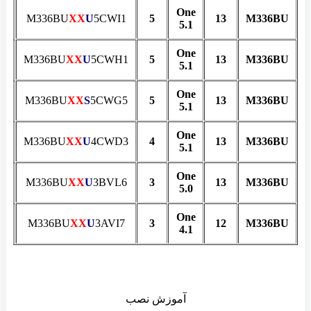
One
23
M336BU
XX
U
5CWI1
5
13
M336BU
5.1
One
23
M336BU
XX
U
5CWH1
5
13
M336BU
5.1
One
23
M336BU
XX
S
5CWG5
5
13
M336BU
5.1
One
23
M336BU
XX
U
4CWD3
4
13
M336BU
5.1
One
22
M336BU
XX
U
3BVL6
3
13
M336BU
5.0
One
22
M336BU
XX
U
3AVI7
3
12
M336BU
4.1
آموزش نصب