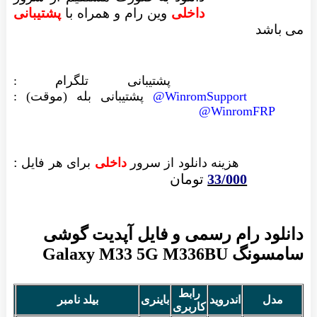
داخلی
وین رام
و همراه با
پشتیبانی
می باشد
پشتیبانی تلگرام :
WinromSupport@
پشتیبانی بله (موقت) :
WinromFRP@
:
هزینه دانلود از سرور
داخلی
برای هر فایل
33/000
تومان
دانلود رام رسمی و فایل آپدیت گوشی
سامسونگ Galaxy M33 5G M336BU
رابط
مدل
اندروید
باینری
بیلد نامبر
تا
کاربری