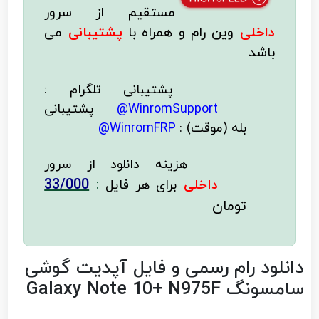
مستقیم از سرور
داخلی
وین رام
و همراه با
پشتیبانی
می
باشد
پشتیبانی تلگرام :
WinromSupport@
پشتیبانی
بله (موقت) :
WinromFRP@
هزینه دانلود از سرور
33/000
:
داخلی
برای هر فایل
تومان
دانلود رام رسمی و فایل آپدیت گوشی
سامسونگ Galaxy Note 10+ N975F