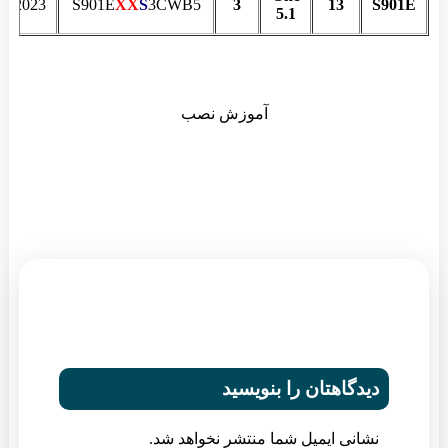
02.2023
S901E
XX
S
3CWB5
3
13
S901E
5.1
آموزش نصب
دیدگاهتان را بنویسید
نشانی ایمیل شما منتشر نخواهد شد.