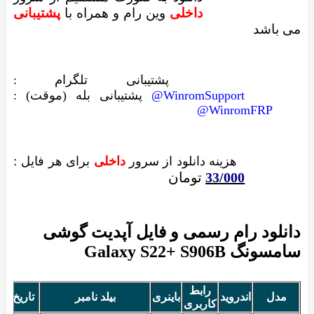
داخلی
وین رام
و همراه با
پشتیبانی
می باشد
پشتیبانی تلگرام :
WinromSupport@
پشتیبانی بله (موقت) :
WinromFRP@
:
هزینه دانلود از سرور
داخلی
برای هر فایل
33/000
تومان
دانلود رام رسمی و فایل آپدیت گوشی
سامسونگ Galaxy S22+ S906B
رابط
مدل
اندروید
باینری
بیلد نامبر
تاریخ س
کاربری