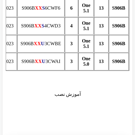
One
06.2023
S906B
XX
S
6CWF6
6
13
S906B
5.1
One
04.2023
S906B
XX
S
4CWD3
4
13
S906B
5.1
One
02.2023
S906B
XX
U
3CWBE
3
13
S906B
5.1
One
01.2023
S906B
XX
U
3CWAI
3
13
S906B
5.0
آموزش نصب