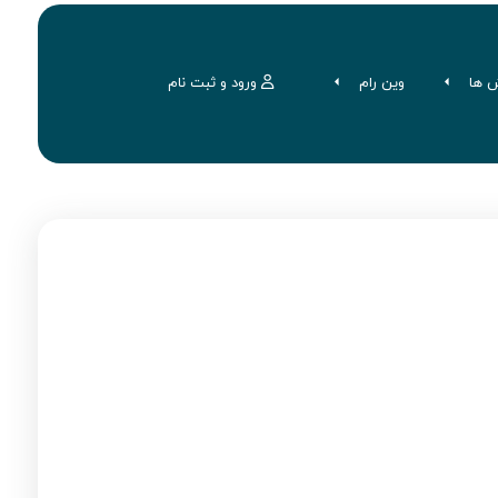
 ها
وین رام
ورود و ثبت نام