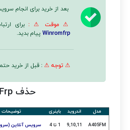
بعد از خرید برای انجام سروی
⚠ موقت ⚠ :
برای ارتب
Winromfrp
پیام بدید.
⚠ توجه ⚠
: قبل از خرید حتم
حذف Frp گوشی سامسونگ Galaxy A40 A405FM
مدل
اندروید
باینری
توضیحات
A405FM
9,10,11
1 تا 4
سرویس آنلاین (سرور 