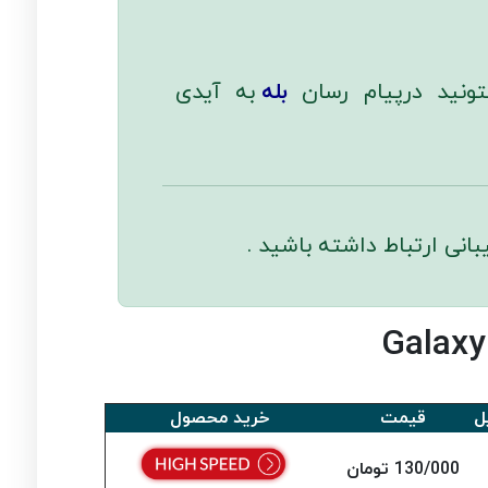
تونید درپیام رسان
بله
به آیدی
انی ارتباط داشته باشید .
ل
قیمت
خرید محصول
130/000 تومان