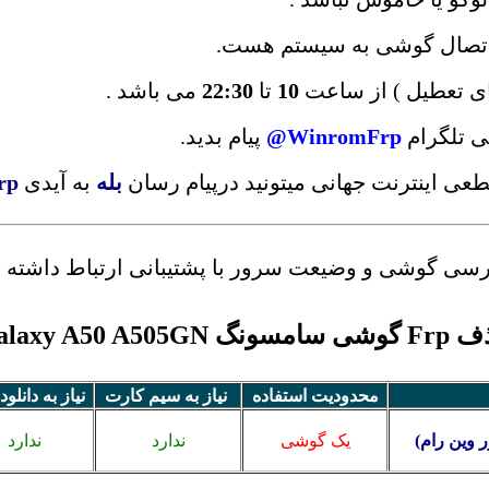
و اتصال گوشی به سیستم هست.
ای تعطیل ) از ساعت
10
تا
22:30
می باشد .
ی تلگرام
WinromFrp@
پیام بدید.
قطعی اینترنت جهانی میتونید درپیام رسان
بله
به آیدی
rp
بررسی گوشی و وضیعت سرور با پشتیبانی ارتباط داشته ب
مسونگ Galaxy A50 A505GN
محدودیت استفاده
نیاز به سیم کارت
نیاز به دانلود
 وین رام)
یک گوشی
ندارد
ندارد