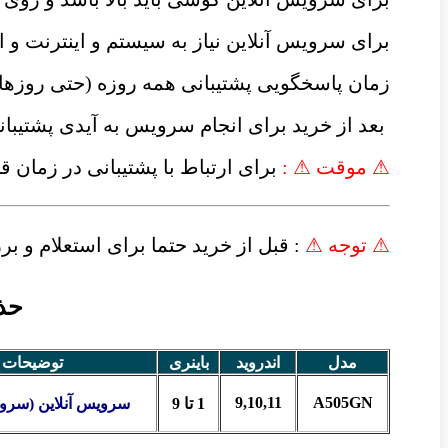
برای سرویس آنلاین نیاز به سیستم و اینترنت 
زمان پاسخگویی پشتیبانی همه روزه (حتی روزه
بعد از خرید برای انجام سرویس به آیدی پشتیبان
⚠ موقت ⚠ :
برای ارتباط با پشتیبانی در زمان 
⚠ توجه ⚠
: قبل از خرید حتما برای استعلام و 
حذف Frp گوشی سا
مدل
اندروید
باینری
توضیحات
9,10,11
A505GN
1 تا 9
سرویس آنلاین (سرور