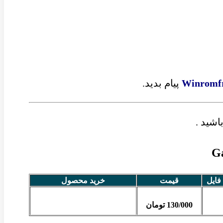
Winromf
پیام بدید.
اشید .
 فایل
قیمت
خرید محصول
130/000 تومان